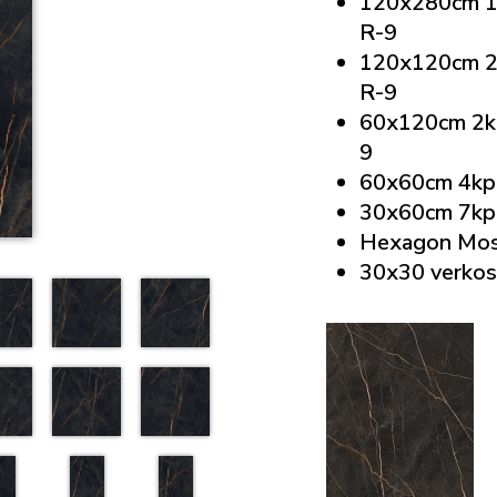
120x280cm 1
R-9
120x120cm 2
R-9
60x120cm 2kp
9
60x60cm 4kpl
30x60cm 7kpl
Hexagon Mos
30x30 verkos