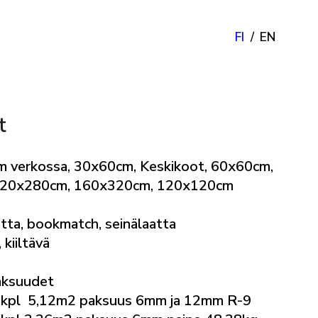
FI
EN
t
m verkossa, 30x60cm, Keskikoot, 60x60cm,
 120x280cm, 160x320cm, 120x120cm
atta, bookmatch, seinälaatta
 kiiltävä
aksuudet
kpl 5,12m2 paksuus 6mm ja 12mm R-9