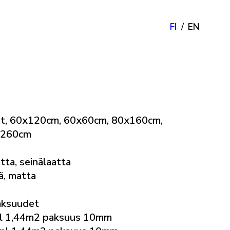
FI
EN
it, 60x120cm, 60x60cm, 80x160cm,
x260cm
tta, seinälaatta
vä, matta
aksuudet
l 1,44m2 paksuus 10mm