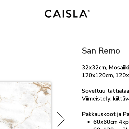
San Remo
32x32cm, Mosaiik
120x120cm, 120
Soveltuu: lattialaa
Viimeistely: kiiltä
Pakkauskoot ja P
60x60cm 4kp