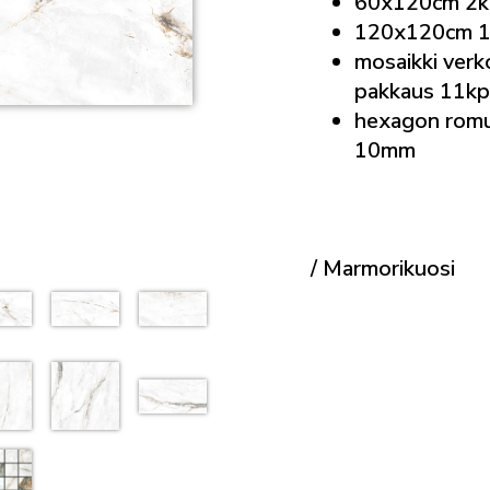
60x120cm 2k
120x120cm 1
mosaikki ver
pakkaus 11kp
hexagon romu
10mm
/ Marmorikuosi