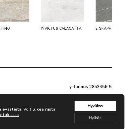
RTINO
INVICTUS CALACATTA
E.GRAPHITE
y-tunnus 2853456-5
Hyväksy
evästeitä. Voit lukea niistä
etuksissa
.
Hylkää