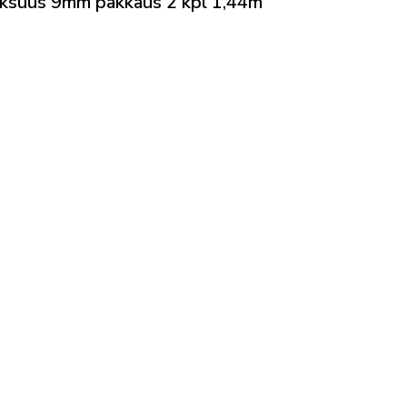
suus 9mm pakkaus 2 kpl 1,44m