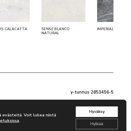
US CALACATTA
SENSE BLANCO
IMPERIAL CENIZA
NATURAL
y-tunnus 2853456-5
Hyväksy
evästeitä. Voit lukea niistä
etuksissa
.
Hylkää