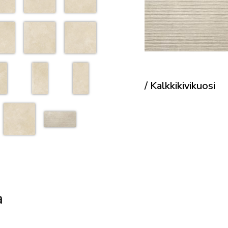
/ Kalkkikivikuosi
a