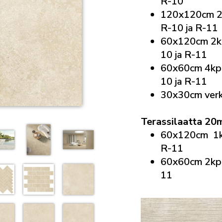
R-10
120x120cm 2
R-10 ja R-11
60x120cm 2kp
10 ja R-11
60x60cm 4kpl
10 ja R-11
30x30cm verk
Terassilaatta 2
60x120cm 1k
R-11
60x60cm 2kpl
11