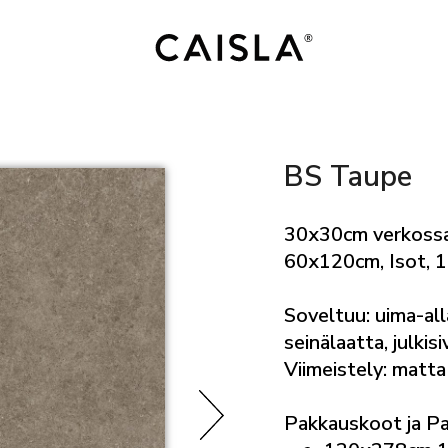
BS Taupe
30x30cm verkossa
60x120cm, Isot,
Soveltuu: uima-alla
seinälaatta, julkis
Viimeistely: matta
Pakkauskoot ja P