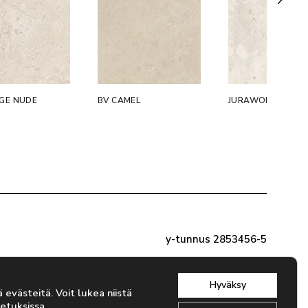
GE NUDE
BV CAMEL
JURAWORLD SIVE
y-tunnus 2853456-5
Hyväksy
evästeitä. Voit lukea niistä
etuksissa
.