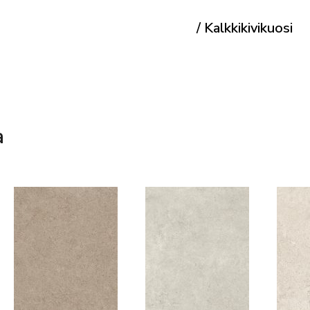
/ Kalkkikivikuosi
a