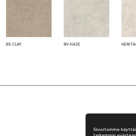
BS CLAY
BV HAZE
HERITA
Sivustomme käyttää 
tarkemmin
evästeas