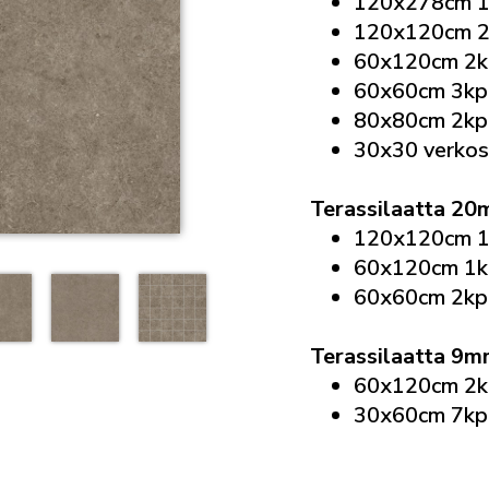
120x278cm 1
120x120cm 2
60x120cm 2kp
60x60cm 3kpl
80x80cm 2kpl
30x30 verkos
Terassilaatta 2
120x120cm 1
60x120cm 1k
60x60cm 2kp
Terassilaatta 9
60x120cm 2kp
30x60cm 7kpl