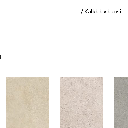
/ Kalkkikivikuosi
a