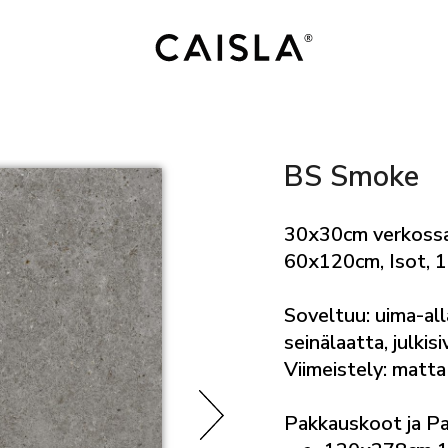
BS Smoke
30x30cm verkossa
60x120cm, Isot,
Soveltuu: uima-alla
seinälaatta, julkis
Viimeistely: matta
Pakkauskoot ja P