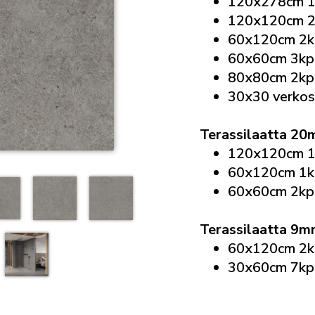
120x278cm 1
120x120cm 2
60x120cm 2kp
60x60cm 3kpl
80x80cm 2kpl
30x30 verkos
Terassilaatta 2
120x120cm 1
60x120cm 1k
60x60cm 2kp
Terassilaatta 9
60x120cm 2kp
30x60cm 7kpl