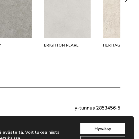
Y
BRIGHTON PEARL
HERITAGE NUDE
y-tunnus 2853456-5
Hyväksy
evästeitä. Voit lukea niistä
etuksissa
.