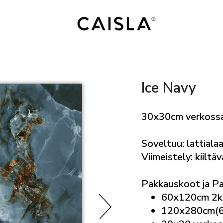
Ice Navy
30x30cm verkossa
Soveltuu: lattialaa
Viimeistely: kiiltäv
Pakkauskoot ja P
60x120cm 2k
120x280cm(