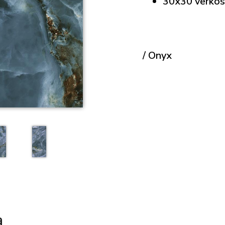
30x30 verkos
/ Onyx
a