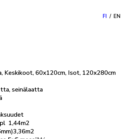
FI
EN
, Keskikoot, 60x120cm, Isot, 120x280cm
tta, seinälaatta
ä
aksuudet
pl 1,44m2
6mm)3,36m2