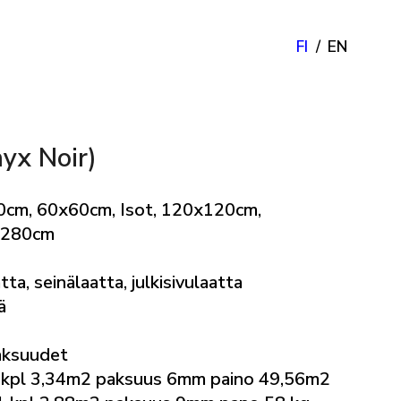
FI
EN
yx Noir)
0cm, 60x60cm, Isot, 120x120cm,
x280cm
tta, seinälaatta, julkisivulaatta
ä
aksuudet
kpl 3,34m2 paksuus 6mm paino 49,56m2