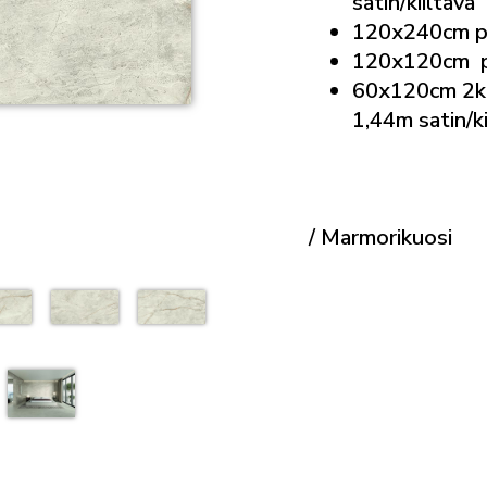
satin/kiiltävä
120x240cm pa
120x120cm pa
60x120cm 2kp
1,44m satin/k
/ Marmorikuosi