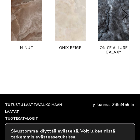
N-NUT
ONIX BEIGE
ONICE ALLURE
GALAXY
y-tunnus 2853456-5
TUTUSTU LAATTAVALIKOIMAAN
LAATAT
TUOTEKATALOGIT
SHOWROOM JA YHTEYSTIEDOT
Sivustomme käyttää evästeitä. Voit lukea niistä
TARINAMME
tarkemmin
evästeasetuksissa
.
EVÄSTEKÄYTÄNTÖ