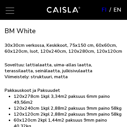
FI
EN
BM White
30x30cm verkossa, Keskikoot, 75x150 cm, 60x60cm,
60x120cm, Isot, 120x240cm, 120x280cm, 120x120cm
Soveltuu: lattialaatta, uima-allas laatta,
terassilaatta, seinälaatta, julkisivulaatta
Viimeistely: struktuuri, matta
Pakkauskoot ja Paksuudet
120x278cm 1kpl 3,34m2 paksuus 6mm paino
49,56m2
120x240cm 1kpl 2,88m2 paksuus 9mm paino 58kg
120x120cm 2kpl 2,88m2 paksuus 9mm paino 58kg
60x120cm 2kpl 1,44m2 paksuus 9mm paino
40.32kg