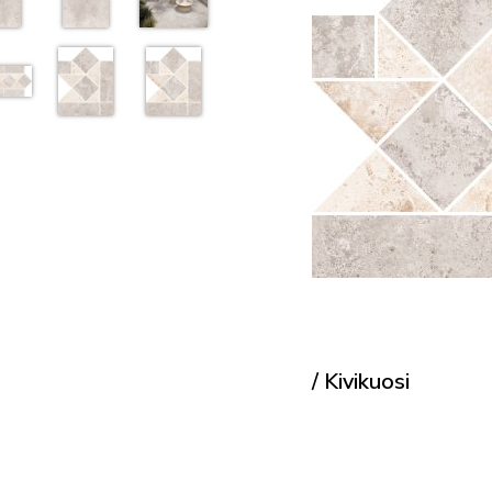
/ Kivikuosi