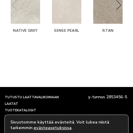
NATIVE GREY
SENSE PEARL
R.TAN
y-tunnus 2853456-5
TUTUSTU LAATTAVALIKOIMAAN
LAATAT
TUOTEKATALOGIT
SHOWROOM JA YHTEYSTIEDOT
Sivustomme käyttää evästeitä. Voit lukea niistä
TARINAMME
tarkemmin
evästeasetuksissa
.
EVÄSTEKÄYTÄNTÖ