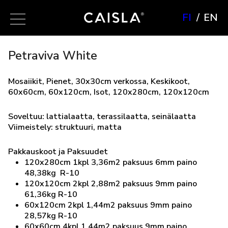
FI
EN
Petraviva White
Mosaiikit, Pienet, 30x30cm verkossa, Keskikoot,
60x60cm, 60x120cm, Isot, 120x280cm, 120x120cm
Soveltuu: lattialaatta, terassilaatta, seinälaatta
Viimeistely: struktuuri, matta
Pakkauskoot ja Paksuudet
120x280cm 1kpl 3,36m2 paksuus 6mm paino
48,38kg R-10
120x120cm 2kpl 2,88m2 paksuus 9mm paino
61,36kg R-10
60x120cm 2kpl 1,44m2 paksuus 9mm paino
28,57kg R-10
60x60cm 4kpl 1,44m2 paksuus 9mm paino