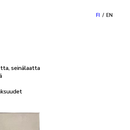
FI
EN
tta, seinälaatta
ä
aksuudet