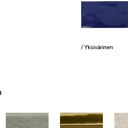
/ Yksivärinen
a