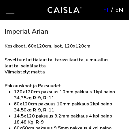
FI
EN
Imperial Arian
Keskikoot, 60x120cm, Isot, 120x120cm
Soveltuu: lattialaatta, terassilaatta, uima-allas
laatta, seinälaatta
Viimeistely: matta
Pakkauskoot ja Paksuudet
120x120cm paksuus 10mm pakkaus 1kpl paino
34,35kg
R-9, R-11
60x120cm paksuus 10mm pakkaus 2kpl paino
34,50kg
R-9, R-11
14,5x120 paksuus 9,2mm pakkaus 4 kpl paino
18,48 Kg
R-9
60x60cm paksuus 9,5mm pakkaus 4 kpl paino