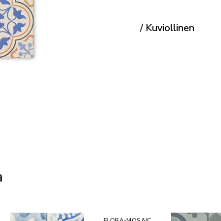
/ Kuviollinen
a
FLORA-MOSAIC