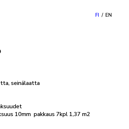
FI
EN
o
tta, seinälaatta
aksuudet
ksuus 10mm pakkaus 7kpl 1,37 m2