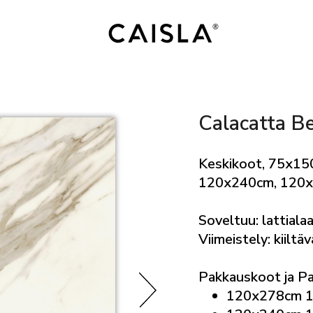
Calacatta Be
Keskikoot, 75x15
120x240cm, 120
Soveltuu: lattialaa
Viimeistely: kiiltä
Pakkauskoot ja P
120x278cm 1