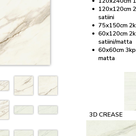
120x240cm 1
120x120cm 2
satiini
75x150cm 2k
60x120cm 2kp
satiini/matta
60x60cm 3kpl
matta
3D CREASE