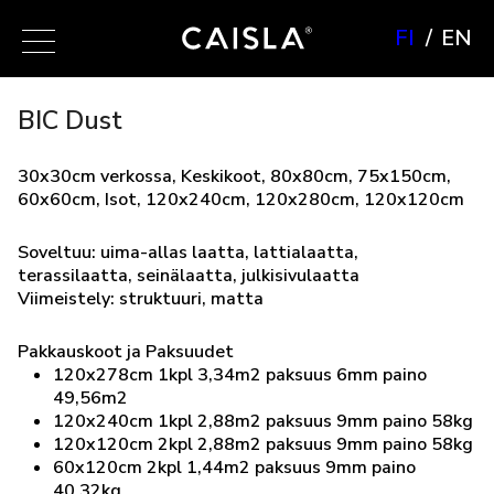
FI
EN
BIC Dust
30x30cm verkossa, Keskikoot, 80x80cm, 75x150cm,
60x60cm, Isot, 120x240cm, 120x280cm, 120x120cm
Soveltuu: uima-allas laatta, lattialaatta,
terassilaatta, seinälaatta, julkisivulaatta
Viimeistely: struktuuri, matta
Pakkauskoot ja Paksuudet
120x278cm 1kpl 3,34m2 paksuus 6mm paino
49,56m2
120x240cm 1kpl 2,88m2 paksuus 9mm paino 58kg
120x120cm 2kpl 2,88m2 paksuus 9mm paino 58kg
60x120cm 2kpl 1,44m2 paksuus 9mm paino
40.32kg