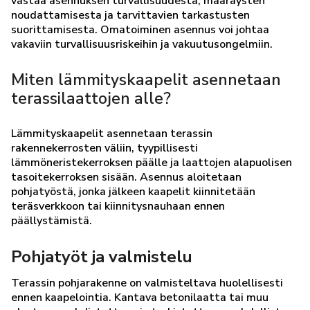
vastaa asennuksen turvallisuudesta, määräysten
noudattamisesta ja tarvittavien tarkastusten
suorittamisesta. Omatoiminen asennus voi johtaa
vakaviin turvallisuusriskeihin ja vakuutusongelmiin.
Miten lämmityskaapelit asennetaan
terassilaattojen alle?
Lämmityskaapelit asennetaan terassin
rakennekerrosten väliin, tyypillisesti
lämmöneristekerroksen päälle ja laattojen alapuolisen
tasoitekerroksen sisään. Asennus aloitetaan
pohjatyöstä, jonka jälkeen kaapelit kiinnitetään
teräsverkkoon tai kiinnitysnauhaan ennen
päällystämistä.
Pohjatyöt ja valmistelu
Terassin pohjarakenne on valmisteltava huolellisesti
ennen kaapelointia. Kantava betonilaatta tai muu