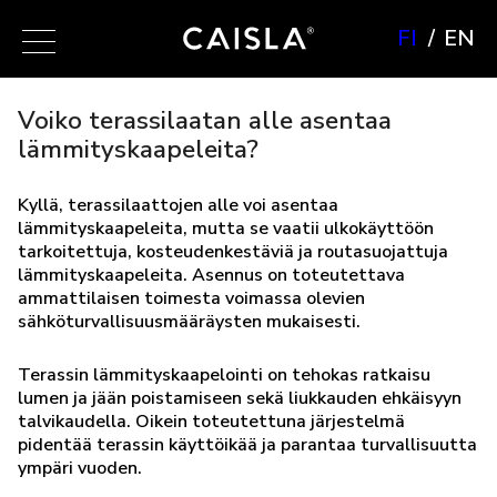
FI
EN
Voiko terassilaatan alle asentaa
lämmityskaapeleita?
Kyllä, terassilaattojen alle voi asentaa
lämmityskaapeleita, mutta se vaatii ulkokäyttöön
tarkoitettuja, kosteudenkestäviä ja routasuojattuja
lämmityskaapeleita. Asennus on toteutettava
ammattilaisen toimesta voimassa olevien
sähköturvallisuusmääräysten mukaisesti.
Terassin lämmityskaapelointi on tehokas ratkaisu
lumen ja jään poistamiseen sekä liukkauden ehkäisyyn
talvikaudella. Oikein toteutettuna järjestelmä
pidentää terassin käyttöikää ja parantaa turvallisuutta
ympäri vuoden.