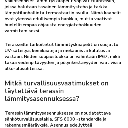
Vakiotehoiset lämmityskaapelit sopivat tilanteisiin,
joissa halutaan tasainen lämmitysteho ja tarkka
lämpötilanhallinta termostaatin avulla. Nämä kaapelit
ovat yleensä edullisempia hankkia, mutta vaativat
huolellisempaa ohjausta energiatehokkuuden
varmistamiseksi.
Terasseille tarkoitetut lämmityskaapelit on suojattu
UV-säteilyä, kemikaaleja ja mekaanista kulutusta
vastaan. Niiden suojausluokka on vähintään IP67, mikä
takaa vedenpitävyyden ja pölynkestävyyden vaativissa
ulko-olosuhteissa.
Mitkä turvallisuusvaatimukset on
täytettävä terassin
lämmitysasennuksessa?
Terassin lämmitysasennuksessa on noudatettava
sähköturvallisuuslakia, SFS 6000 -standardia ja
rakennusmääräyksiä. Asennus edellyttää