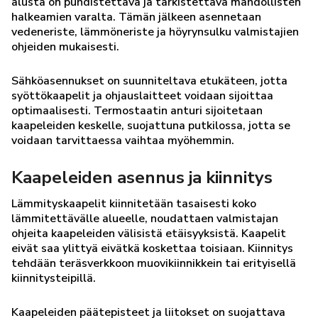
alusta on puhdistettava ja tarkistettava mahdollisten
halkeamien varalta. Tämän jälkeen asennetaan
vedeneriste, lämmöneriste ja höyrynsulku valmistajien
ohjeiden mukaisesti.
Sähköasennukset on suunniteltava etukäteen, jotta
syöttökaapelit ja ohjauslaitteet voidaan sijoittaa
optimaalisesti. Termostaatin anturi sijoitetaan
kaapeleiden keskelle, suojattuna putkilossa, jotta se
voidaan tarvittaessa vaihtaa myöhemmin.
Kaapeleiden asennus ja kiinnitys
Lämmityskaapelit kiinnitetään tasaisesti koko
lämmitettävälle alueelle, noudattaen valmistajan
ohjeita kaapeleiden välisistä etäisyyksistä. Kaapelit
eivät saa ylittyä eivätkä koskettaa toisiaan. Kiinnitys
tehdään teräsverkkoon muovikiinnikkein tai erityisellä
kiinnitysteipillä.
Kaapeleiden päätepisteet ja liitokset on suojattava