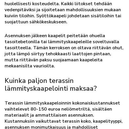
huolellisesti kosteudelta. Kaikki liitokset tehdään
vedenpitäviksi ja sijoitetaan mahdollisuuksien mukaan
kuiviin tiloihin. Syöttökaapeli johdetaan sisätiloihin tai
suojattuun sähkökeskukseen.
Asennuksen jälkeen kaapelit peitetään ohuella
tasoitebetonilla tai lämmityskaapeleille soveltuvalla
tasoitteella. Tämän kerroksen on oltava riittävän ohut,
jotta lämpö siirtyy tehokkaasti laattojen pintaan,
mutta riittävän paksu suojaamaan kaapeleita
mekaanisilta vaurioilta.
Kuinka paljon terassin
lämmityskaapelointi maksaa?
Terassin lämmityskaapeloinnin kokonaiskustannukset
vaihtelevat 80-150 euroa neliömetriltä, sisältäen
materiaalit ja ammattilaisen asennuksen.
Kustannuksiin vaikuttavat terassin koko, kaapelityyppi,
asennuksen monimutkaisuus ja mahdolliset