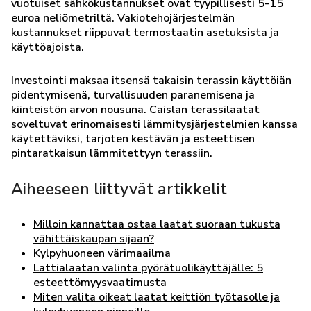
vuotuiset sähkökustannukset ovat tyypillisesti 5-15
euroa neliömetriltä. Vakiotehojärjestelmän
kustannukset riippuvat termostaatin asetuksista ja
käyttöajoista.
Investointi maksaa itsensä takaisin terassin käyttöiän
pidentymisenä, turvallisuuden paranemisena ja
kiinteistön arvon nousuna. Caislan terassilaatat
soveltuvat erinomaisesti lämmitysjärjestelmien kanssa
käytettäviksi, tarjoten kestävän ja esteettisen
pintaratkaisun lämmitettyyn terassiin.
Aiheeseen liittyvät artikkelit
Milloin kannattaa ostaa laatat suoraan tukusta
vähittäiskaupan sijaan?
Kylpyhuoneen värimaailma
Lattialaatan valinta pyörätuolikäyttäjälle: 5
esteettömyysvaatimusta
Miten valita oikeat laatat keittiön työtasolle ja