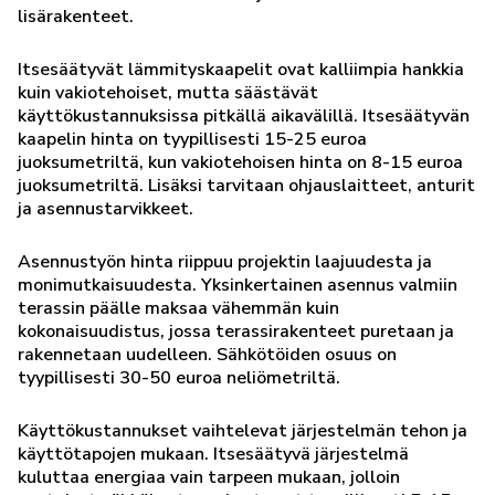
lisärakenteet.
Itsesäätyvät lämmityskaapelit ovat kalliimpia hankkia
kuin vakiotehoiset, mutta säästävät
käyttökustannuksissa pitkällä aikavälillä. Itsesäätyvän
kaapelin hinta on tyypillisesti 15-25 euroa
juoksumetriltä, kun vakiotehoisen hinta on 8-15 euroa
juoksumetriltä. Lisäksi tarvitaan ohjauslaitteet, anturit
ja asennustarvikkeet.
Asennustyön hinta riippuu projektin laajuudesta ja
monimutkaisuudesta. Yksinkertainen asennus valmiin
terassin päälle maksaa vähemmän kuin
kokonaisuudistus, jossa terassirakenteet puretaan ja
rakennetaan uudelleen. Sähkötöiden osuus on
tyypillisesti 30-50 euroa neliömetriltä.
Käyttökustannukset vaihtelevat järjestelmän tehon ja
käyttötapojen mukaan. Itsesäätyvä järjestelmä
kuluttaa energiaa vain tarpeen mukaan, jolloin