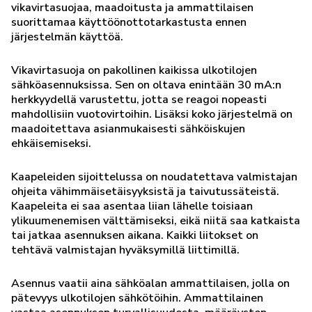
vikavirtasuojaa, maadoitusta ja ammattilaisen
suorittamaa käyttöönottotarkastusta ennen
järjestelmän käyttöä.
Vikavirtasuoja on pakollinen kaikissa ulkotilojen
sähköasennuksissa. Sen on oltava enintään 30 mA:n
herkkyydellä varustettu, jotta se reagoi nopeasti
mahdollisiin vuotovirtoihin. Lisäksi koko järjestelmä on
maadoitettava asianmukaisesti sähköiskujen
ehkäisemiseksi.
Kaapeleiden sijoittelussa on noudatettava valmistajan
ohjeita vähimmäisetäisyyksistä ja taivutussäteistä.
Kaapeleita ei saa asentaa liian lähelle toisiaan
ylikuumenemisen välttämiseksi, eikä niitä saa katkaista
tai jatkaa asennuksen aikana. Kaikki liitokset on
tehtävä valmistajan hyväksymillä liittimillä.
Asennus vaatii aina sähköalan ammattilaisen, jolla on
pätevyys ulkotilojen sähkötöihin. Ammattilainen