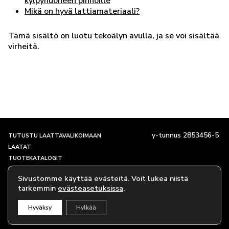
kylpyhuoneen pinnoille
Mikä on hyvä lattiamateriaali?
Tämä sisältö on luotu tekoälyn avulla, ja se voi sisältää
virheitä.
y-tunnus 2853456-5
TUTUSTU LAATTAVALIKOIMAAN
LAATAT
TUOTEKATALOGIT
SHOWROOM JA YHTEYSTIEDOT
Sivustomme käyttää evästeitä. Voit lukea niistä
TARINAMME
tarkemmin
evästeasetuksissa
.
EVÄSTEKÄYTÄNTÖ
Hyväksy
Hylkää
© Caisla Oy 2018-2026