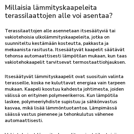
Millaisia lämmityskaapeleita
terassilaattojen alle voi asentaa?
Terassilaattojen alle asennetaan itsesäätyviä tai
vakiotehoisia ulkolämmityskaapeleita, jotka on
suunniteltu kestämään kosteutta, pakkasta ja
mekaanista rasitusta. Itsesäätyvät kaapelit säätävät
tehonsa automaattisesti lämpötilan mukaan, kun taas
vakiotehokaapelit tarvitsevat termostaattiohjauksen.
Itsesäätyvät lämmityskaapelit ovat suosituin valinta
terasseille, koska ne kuluttavat energiaa vain tarpeen
mukaan. Kaapeli koostuu kahdesta johtimesta, joiden
välissä on erityinen polymeerikerros. Kun lämpötila
laskee, polymeeriyhdiste supistuu ja sähkönvastus
kasvaa, mikä lisää lämmöntuotantoa. Lämpimässä
säässä vastus pienenee ja tehonkulutus vähenee
automaattisesti.