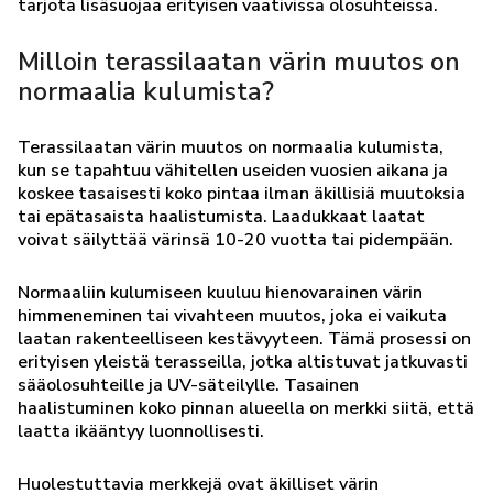
tarjota lisäsuojaa erityisen vaativissa olosuhteissa.
Milloin terassilaatan värin muutos on
normaalia kulumista?
Terassilaatan värin muutos on normaalia kulumista,
kun se tapahtuu vähitellen useiden vuosien aikana ja
koskee tasaisesti koko pintaa ilman äkillisiä muutoksia
tai epätasaista haalistumista. Laadukkaat laatat
voivat säilyttää värinsä 10-20 vuotta tai pidempään.
Normaaliin kulumiseen kuuluu hienovarainen värin
himmeneminen tai vivahteen muutos, joka ei vaikuta
laatan rakenteelliseen kestävyyteen. Tämä prosessi on
erityisen yleistä terasseilla, jotka altistuvat jatkuvasti
sääolosuhteille ja UV-säteilylle. Tasainen
haalistuminen koko pinnan alueella on merkki siitä, että
laatta ikääntyy luonnollisesti.
Huolestuttavia merkkejä ovat äkilliset värin