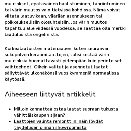
muutokset, epätasainen haalistuminen, tahriintuminen
tai värin muutos vain tietyissä kohdissa. Nämä voivat
viitata laatuvikaan, väärään asennukseen tai
poikkeuksellisiin olosuhteisiin. Jos värin muutos
tapahtuu alle viidessä vuodessa, se saattaa olla merkki
laadullisista ongelmista.
Korkealaatuisten materiaalien, kuten seuraavan
sukupolven keraamilaattojen, tulisi kestää värin
muutoksia huomattavasti pidempään kuin perinteiset
vaihtoehdot. Oikein valitut ja asennetut laatat
säilyttävät ulkonäkönsä vuosikymmeniä normaalissa
käytössä.
Aiheeseen liittyvät artikkelit
Milloin kannattaa ostaa laatat suoraan tukusta
vähittäiskaupan sijaan?
Laattojen valinta remonttiin: näin löydät
täydellisen pinnan showroomista