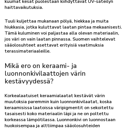
kuumat kesät puolestaan kiihdyttävät UV-säteilyn
haittavaikutuksia.
Tuuli kuljettaa mukanaan pölyä, hiekkaa ja muita
hiukkasia, jotka kuluttavat laatan pintaa mekaanisesti.
Tämä kuluminen voi paljastaa alla olevan materiaalin,
jos väri on vain laatan pinnassa. Suomen vaihtelevat
sääolosuhteet asettavat erityisiä vaatimuksia
terassimateriaaleille.
Mikä ero on keraami- ja
luonnonkivilaattojen värin
kestävyydessä?
Korkealaatuiset keraamialaatat kestävät värin
muutoksia paremmin kuin luonnonkivilaatat, koska
keraamisissa laatoissa väripigmentit on sekoitettu
tasaisesti koko materiaalin läpi ja ne on poltettu
korkeassa lämpötilassa. Luonnonkivi on luonnostaan
huokoisempaa ja alttiimpaa sääolosuhteiden