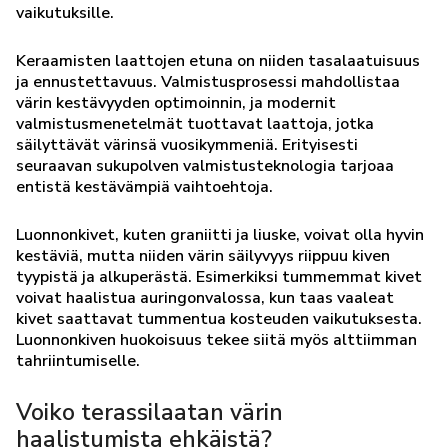
vaikutuksille.
Keraamisten laattojen etuna on niiden tasalaatuisuus
ja ennustettavuus. Valmistusprosessi mahdollistaa
värin kestävyyden optimoinnin, ja modernit
valmistusmenetelmät tuottavat laattoja, jotka
säilyttävät värinsä vuosikymmeniä. Erityisesti
seuraavan sukupolven valmistusteknologia tarjoaa
entistä kestävämpiä vaihtoehtoja.
Luonnonkivet, kuten graniitti ja liuske, voivat olla hyvin
kestäviä, mutta niiden värin säilyvyys riippuu kiven
tyypistä ja alkuperästä. Esimerkiksi tummemmat kivet
voivat haalistua auringonvalossa, kun taas vaaleat
kivet saattavat tummentua kosteuden vaikutuksesta.
Luonnonkiven huokoisuus tekee siitä myös alttiimman
tahriintumiselle.
Voiko terassilaatan värin
haalistumista ehkäistä?