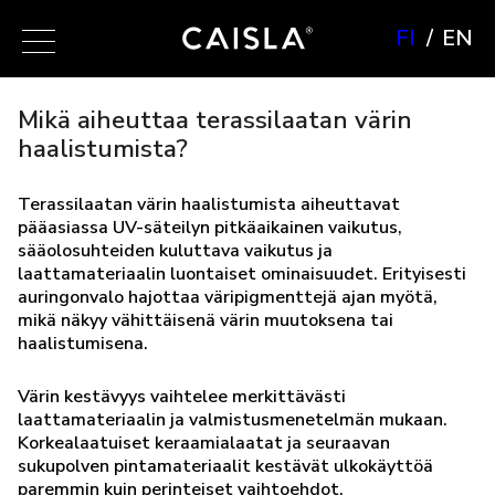
FI
EN
Mikä aiheuttaa terassilaatan värin
haalistumista?
Terassilaatan värin haalistumista aiheuttavat
pääasiassa UV-säteilyn pitkäaikainen vaikutus,
sääolosuhteiden kuluttava vaikutus ja
laattamateriaalin luontaiset ominaisuudet. Erityisesti
auringonvalo hajottaa väripigmenttejä ajan myötä,
mikä näkyy vähittäisenä värin muutoksena tai
haalistumisena.
Värin kestävyys vaihtelee merkittävästi
laattamateriaalin ja valmistusmenetelmän mukaan.
Korkealaatuiset keraamialaatat ja seuraavan
sukupolven pintamateriaalit kestävät ulkokäyttöä
paremmin kuin perinteiset vaihtoehdot.