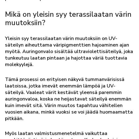
Mikä on yleisin syy terassilaatan värin
muutoksiin?
Yleisin syy terassilaatan värin muutoksiin on UV-
säteilyn aiheuttama väripigmenttien hajoaminen ajan
myötä. Auringonvalo sisältää ultraviolettisäteilyä, joka
tunkeutuu laatan pintaan ja hajottaa väriä tuottavia
molekyylejä.
Tämä prosessi on erityisen näkyvä tummanvärisissä
laatoissa, jotka imevät enemmän lämpöä ja UV-
säteilyä. Vaaleat värit kestävät yleensä paremmin
auringonvaloa, koska ne heijastavat säteilyä enemmän
kuin imevät sitä. Värin muutos tapahtuu vähitellen
vuosien aikana, minkä vuoksi se voi jäädä huomaamatta
pitkään.
Myös laatan valmistusmenetelmä vaikuttaa