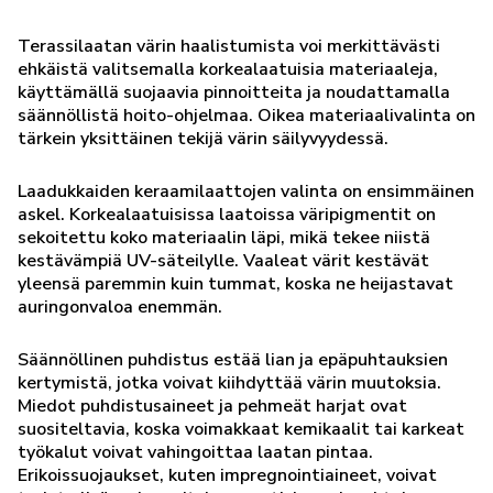
Terassilaatan värin haalistumista voi merkittävästi
ehkäistä valitsemalla korkealaatuisia materiaaleja,
käyttämällä suojaavia pinnoitteita ja noudattamalla
säännöllistä hoito-ohjelmaa. Oikea materiaalivalinta on
tärkein yksittäinen tekijä värin säilyvyydessä.
Laadukkaiden keraamilaattojen valinta on ensimmäinen
askel. Korkealaatuisissa laatoissa väripigmentit on
sekoitettu koko materiaalin läpi, mikä tekee niistä
kestävämpiä UV-säteilylle. Vaaleat värit kestävät
yleensä paremmin kuin tummat, koska ne heijastavat
auringonvaloa enemmän.
Säännöllinen puhdistus estää lian ja epäpuhtauksien
kertymistä, jotka voivat kiihdyttää värin muutoksia.
Miedot puhdistusaineet ja pehmeät harjat ovat
suositeltavia, koska voimakkaat kemikaalit tai karkeat
työkalut voivat vahingoittaa laatan pintaa.
Erikoissuojaukset, kuten impregnointiaineet, voivat