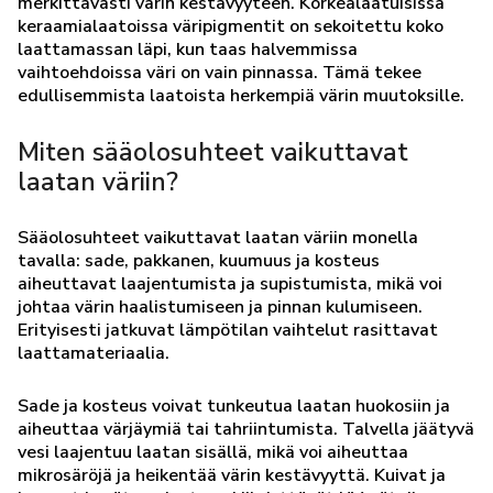
merkittävästi värin kestävyyteen. Korkealaatuisissa
keraamialaatoissa väripigmentit on sekoitettu koko
laattamassan läpi, kun taas halvemmissa
vaihtoehdoissa väri on vain pinnassa. Tämä tekee
edullisemmista laatoista herkempiä värin muutoksille.
Miten sääolosuhteet vaikuttavat
laatan väriin?
Sääolosuhteet vaikuttavat laatan väriin monella
tavalla: sade, pakkanen, kuumuus ja kosteus
aiheuttavat laajentumista ja supistumista, mikä voi
johtaa värin haalistumiseen ja pinnan kulumiseen.
Erityisesti jatkuvat lämpötilan vaihtelut rasittavat
laattamateriaalia.
Sade ja kosteus voivat tunkeutua laatan huokosiin ja
aiheuttaa värjäymiä tai tahriintumista. Talvella jäätyvä
vesi laajentuu laatan sisällä, mikä voi aiheuttaa
mikrosäröjä ja heikentää värin kestävyyttä. Kuivat ja