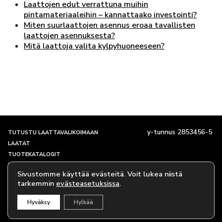
Laattojen edut verrattuna muihin
pintamateriaaleihin – kannattaako investointi?
Miten suurlaattojen asennus eroaa tavallisten
laattojen asennuksesta?
Mitä laattoja valita kylpyhuoneeseen?
y-tunnus 2853456-5
TUTUSTU LAATTAVALIKOIMAAN
LAATAT
TUOTEKATALOGIT
SHOWROOM JA YHTEYSTIEDOT
Sivustomme käyttää evästeitä. Voit lukea niistä
TARINAMME
tarkemmin
evästeasetuksissa
.
EVÄSTEKÄYTÄNTÖ
Hyväksy
Hylkää
© Caisla Oy 2018-2026