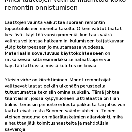
remontin onnistumisen
Laattojen valinta vaikuttaa suoraan remontin
lopputulokseen monella tasolla. Oikein valitut laatat
kestävät käyttöä vuosikymmeniä, kun taas väärä
valinta voi johtaa halkeamiin, kulumiseen tai jatkuvaan
ylläpitotarpeeseen jo muutamassa vuodessa.
Materiaalin soveltuvuus käyttökohteeseen
on
ratkaisevaa, sillä esimerkiksi seinälaattoja ei voi
käyttää lattiassa, missä kulutus on kovaa.
Yleisin virhe on kiirehtiminen. Monet remontoijat
valitsevat laatat pelkän ulkonäön perusteella
tutustumatta teknisiin ominaisuuksiin. Tämä johtaa
tilanteisiin, joissa kylpyhuoneen lattialaatta on liian
liukas, terassin pinnoite ei kestä pakkasta tai julkisivun
laatat eivät kestä Suomen sääolosuhteita. Toinen
yleinen ongelma on määrälaskelmien aliarviointi, mikä
aiheuttaa jälkitoimitushaasteita ja mahdollisia
sävyeroja.