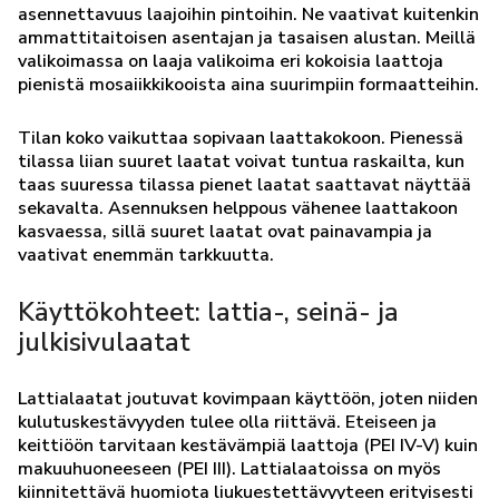
asennettavuus laajoihin pintoihin. Ne vaativat kuitenkin
ammattitaitoisen asentajan ja tasaisen alustan. Meillä
valikoimassa on laaja valikoima eri kokoisia laattoja
pienistä mosaiikkikooista aina suurimpiin formaatteihin.
Tilan koko vaikuttaa sopivaan laattakokoon. Pienessä
tilassa liian suuret laatat voivat tuntua raskailta, kun
taas suuressa tilassa pienet laatat saattavat näyttää
sekavalta. Asennuksen helppous vähenee laattakoon
kasvaessa, sillä suuret laatat ovat painavampia ja
vaativat enemmän tarkkuutta.
Käyttökohteet: lattia-, seinä- ja
julkisivulaatat
Lattialaatat joutuvat kovimpaan käyttöön, joten niiden
kulutuskestävyyden tulee olla riittävä. Eteiseen ja
keittiöön tarvitaan kestävämpiä laattoja (PEI IV-V) kuin
makuuhuoneeseen (PEI III). Lattialaatoissa on myös
kiinnitettävä huomiota liukuestettävyyteen erityisesti