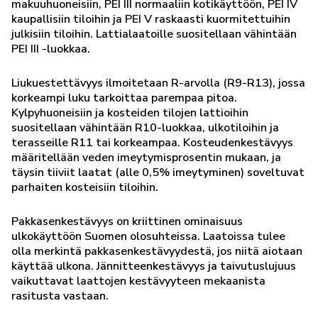
makuuhuoneisiin, PEI III normaaliin kotikäyttöön, PEI IV
kaupallisiin tiloihin ja PEI V raskaasti kuormitettuihin
julkisiin tiloihin. Lattialaatoille suositellaan vähintään
PEI III -luokkaa.
Liukuestettävyys ilmoitetaan R-arvolla (R9-R13), jossa
korkeampi luku tarkoittaa parempaa pitoa.
Kylpyhuoneisiin ja kosteiden tilojen lattioihin
suositellaan vähintään R10-luokkaa, ulkotiloihin ja
terasseille R11 tai korkeampaa. Kosteudenkestävyys
määritellään veden imeytymisprosentin mukaan, ja
täysin tiiviit laatat (alle 0,5% imeytyminen) soveltuvat
parhaiten kosteisiin tiloihin.
Pakkasenkestävyys on kriittinen ominaisuus
ulkokäyttöön Suomen olosuhteissa. Laatoissa tulee
olla merkintä pakkasenkestävyydestä, jos niitä aiotaan
käyttää ulkona. Jännitteenkestävyys ja taivutuslujuus
vaikuttavat laattojen kestävyyteen mekaanista
rasitusta vastaan.