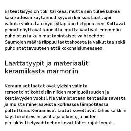
Esteettisyys on toki tärkeää, mutta sen tulee kulkea
käsi kädessä käytännöllisyyden kanssa. Laattojen
valinta vaikuttaa myös ylläpidon helppouteen. Kiiltävät
pinnat näyttävät kauniilta, mutta vaativat enemmän
puhdistusta kuin mattapintaiset vaihtoehdot.
Saumojen määrä riippuu laattakoosta ja vaikuttaa sekä
puhdistettavuuteen että kokonaisilmeeseen.
Laattatyypit ja materiaalit:
keramiikasta marmoriin
Keraamiset laatat ovat yleisin valinta
remontointikohteisiin niiden monipuolisuuden ja
kestävyyden vuoksi. Ne valmistetaan tehtaalla savesta
ja muista mineraaleista korkeassa lämpötilassa
poltettuna. Keraamiset laatat soveltuvat lähes kaikkiin
käyttökohteisiin sisällä ja ulkona, ja niiden
pintakäsittelyvaihtoehdot ovat lähes rajattomat.