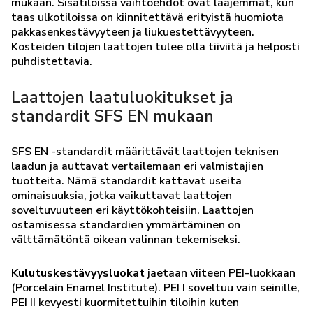
mukaan. Sisätiloissa vaihtoehdot ovat laajemmat, kun
taas ulkotiloissa on kiinnitettävä erityistä huomiota
pakkasenkestävyyteen ja liukuestettävyyteen.
Kosteiden tilojen laattojen tulee olla tiiviitä ja helposti
puhdistettavia.
Laattojen laatuluokitukset ja
standardit SFS EN mukaan
SFS EN -standardit määrittävät laattojen teknisen
laadun ja auttavat vertailemaan eri valmistajien
tuotteita. Nämä standardit kattavat useita
ominaisuuksia, jotka vaikuttavat laattojen
soveltuvuuteen eri käyttökohteisiin. Laattojen
ostamisessa standardien ymmärtäminen on
välttämätöntä oikean valinnan tekemiseksi.
Kulutuskestävyysluokat
jaetaan viiteen PEI-luokkaan
(Porcelain Enamel Institute). PEI I soveltuu vain seinille,
PEI II kevyesti kuormitettuihin tiloihin kuten