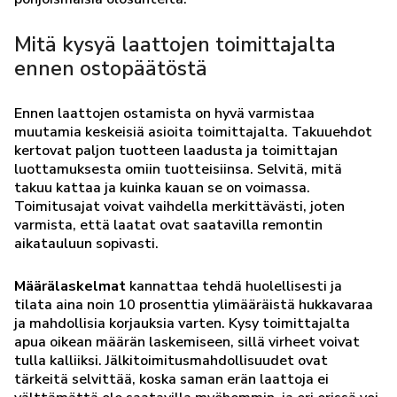
Mitä kysyä laattojen toimittajalta
ennen ostopäätöstä
Ennen laattojen ostamista on hyvä varmistaa
muutamia keskeisiä asioita toimittajalta. Takuuehdot
kertovat paljon tuotteen laadusta ja toimittajan
luottamuksesta omiin tuotteisiinsa. Selvitä, mitä
takuu kattaa ja kuinka kauan se on voimassa.
Toimitusajat voivat vaihdella merkittävästi, joten
varmista, että laatat ovat saatavilla remontin
aikatauluun sopivasti.
Määrälaskelmat
kannattaa tehdä huolellisesti ja
tilata aina noin 10 prosenttia ylimääräistä hukkavaraa
ja mahdollisia korjauksia varten. Kysy toimittajalta
apua oikean määrän laskemiseen, sillä virheet voivat
tulla kalliiksi. Jälkitoimitusmahdollisuudet ovat
tärkeitä selvittää, koska saman erän laattoja ei