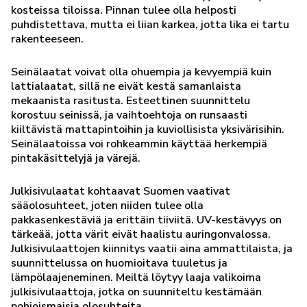
kosteissa tiloissa. Pinnan tulee olla helposti
puhdistettava, mutta ei liian karkea, jotta lika ei tartu
rakenteeseen.
Seinälaatat voivat olla ohuempia ja kevyempiä kuin
lattialaatat, sillä ne eivät kestä samanlaista
mekaanista rasitusta. Esteettinen suunnittelu
korostuu seinissä, ja vaihtoehtoja on runsaasti
kiiltävistä mattapintoihin ja kuviollisista yksivärisihin.
Seinälaatoissa voi rohkeammin käyttää herkempiä
pintakäsittelyjä ja värejä.
Julkisivulaatat kohtaavat Suomen vaativat
sääolosuhteet, joten niiden tulee olla
pakkasenkestäviä ja erittäin tiiviitä. UV-kestävyys on
tärkeää, jotta värit eivät haalistu auringonvalossa.
Julkisivulaattojen kiinnitys vaatii aina ammattilaista, ja
suunnittelussa on huomioitava tuuletus ja
lämpölaajeneminen. Meiltä löytyy laaja valikoima
julkisivulaattoja, jotka on suunniteltu kestämään
pohjoismaisia olosuhteita.