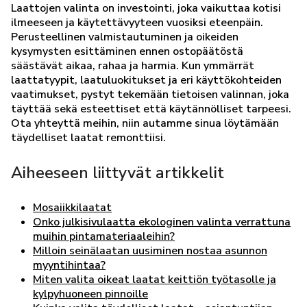
Laattojen valinta on investointi, joka vaikuttaa kotisi
ilmeeseen ja käytettävyyteen vuosiksi eteenpäin.
Perusteellinen valmistautuminen ja oikeiden
kysymysten esittäminen ennen ostopäätöstä
säästävät aikaa, rahaa ja harmia. Kun ymmärrät
laattatyypit, laatuluokitukset ja eri käyttökohteiden
vaatimukset, pystyt tekemään tietoisen valinnan, joka
täyttää sekä esteettiset että käytännölliset tarpeesi.
Ota yhteyttä meihin, niin autamme sinua löytämään
täydelliset laatat remonttiisi.
Aiheeseen liittyvät artikkelit
Mosaiikkilaatat
Onko julkisivulaatta ekologinen valinta verrattuna
muihin pintamateriaaleihin?
Milloin seinälaatan uusiminen nostaa asunnon
myyntihintaa?
Miten valita oikeat laatat keittiön työtasolle ja
kylpyhuoneen pinnoille