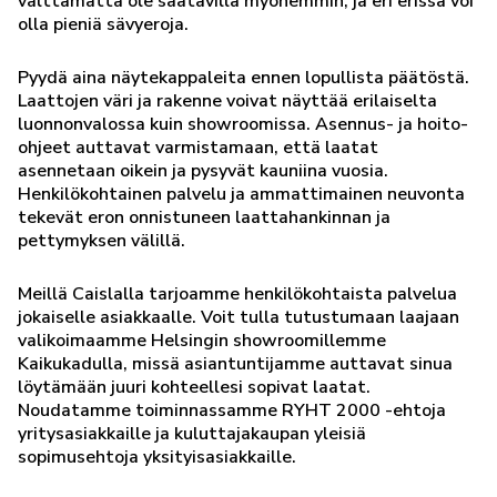
välttämättä ole saatavilla myöhemmin, ja eri erissä voi
olla pieniä sävyeroja.
Pyydä aina näytekappaleita ennen lopullista päätöstä.
Laattojen väri ja rakenne voivat näyttää erilaiselta
luonnonvalossa kuin showroomissa. Asennus- ja hoito-
ohjeet auttavat varmistamaan, että laatat
asennetaan oikein ja pysyvät kauniina vuosia.
Henkilökohtainen palvelu ja ammattimainen neuvonta
tekevät eron onnistuneen laattahankinnan ja
pettymyksen välillä.
Meillä Caislalla tarjoamme henkilökohtaista palvelua
jokaiselle asiakkaalle. Voit tulla tutustumaan laajaan
valikoimaamme Helsingin showroomillemme
Kaikukadulla, missä asiantuntijamme auttavat sinua
löytämään juuri kohteellesi sopivat laatat.
Noudatamme toiminnassamme RYHT 2000 -ehtoja
yritysasiakkaille ja kuluttajakaupan yleisiä
sopimusehtoja yksityisasiakkaille.