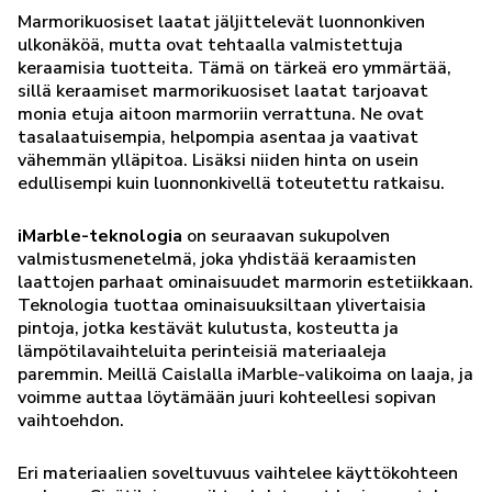
Marmorikuosiset laatat jäljittelevät luonnonkiven
ulkonäköä, mutta ovat tehtaalla valmistettuja
keraamisia tuotteita. Tämä on tärkeä ero ymmärtää,
sillä keraamiset marmorikuosiset laatat tarjoavat
monia etuja aitoon marmoriin verrattuna. Ne ovat
tasalaatuisempia, helpompia asentaa ja vaativat
vähemmän ylläpitoa. Lisäksi niiden hinta on usein
edullisempi kuin luonnonkivellä toteutettu ratkaisu.
iMarble-teknologia
on seuraavan sukupolven
valmistusmenetelmä, joka yhdistää keraamisten
laattojen parhaat ominaisuudet marmorin estetiikkaan.
Teknologia tuottaa ominaisuuksiltaan ylivertaisia
pintoja, jotka kestävät kulutusta, kosteutta ja
lämpötilavaihteluita perinteisiä materiaaleja
paremmin. Meillä Caislalla iMarble-valikoima on laaja, ja
voimme auttaa löytämään juuri kohteellesi sopivan
vaihtoehdon.
Eri materiaalien soveltuvuus vaihtelee käyttökohteen