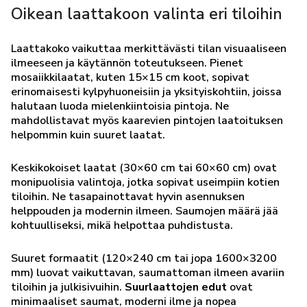
Oikean laattakoon valinta eri tiloihin
Laattakoko vaikuttaa merkittävästi tilan visuaaliseen
ilmeeseen ja käytännön toteutukseen. Pienet
mosaiikkilaatat, kuten 15×15 cm koot, sopivat
erinomaisesti kylpyhuoneisiin ja yksityiskohtiin, joissa
halutaan luoda mielenkiintoisia pintoja. Ne
mahdollistavat myös kaarevien pintojen laatoituksen
helpommin kuin suuret laatat.
Keskikokoiset laatat (30×60 cm tai 60×60 cm) ovat
monipuolisia valintoja, jotka sopivat useimpiin kotien
tiloihin. Ne tasapainottavat hyvin asennuksen
helppouden ja modernin ilmeen. Saumojen määrä jää
kohtuulliseksi, mikä helpottaa puhdistusta.
Suuret formaatit (120×240 cm tai jopa 1600×3200
mm) luovat vaikuttavan, saumattoman ilmeen avariin
tiloihin ja julkisivuihin.
Suurlaattojen edut
ovat
minimaaliset saumat, moderni ilme ja nopea