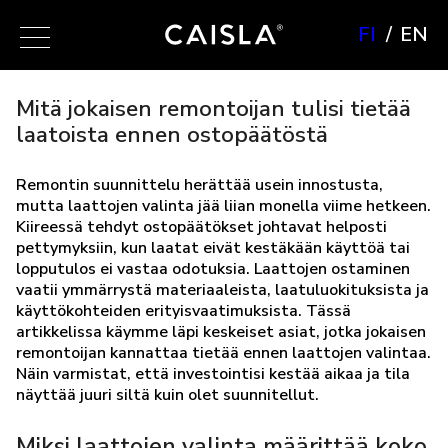
FI
EN
Mitä jokaisen remontoijan tulisi tietää
laatoista ennen ostopäätöstä
Remontin suunnittelu herättää usein innostusta,
mutta laattojen valinta jää liian monella viime hetkeen.
Kiireessä tehdyt ostopäätökset johtavat helposti
pettymyksiin, kun laatat eivät kestäkään käyttöä tai
lopputulos ei vastaa odotuksia. Laattojen ostaminen
vaatii ymmärrystä materiaaleista, laatuluokituksista ja
käyttökohteiden erityisvaatimuksista. Tässä
artikkelissa käymme läpi keskeiset asiat, jotka jokaisen
remontoijan kannattaa tietää ennen laattojen valintaa.
Näin varmistat, että investointisi kestää aikaa ja tila
näyttää juuri siltä kuin olet suunnitellut.
Miksi laattojen valinta määrittää koko