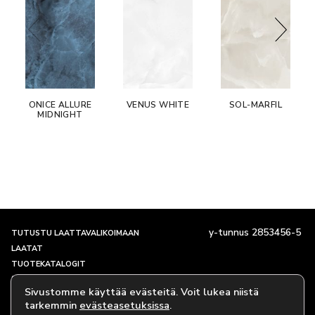
ONICE ALLURE
VENUS WHITE
SOL-MARFIL
MIDNIGHT
y-tunnus 2853456-5
TUTUSTU LAATTAVALIKOIMAAN
LAATAT
TUOTEKATALOGIT
SHOWROOM JA YHTEYSTIEDOT
Sivustomme käyttää evästeitä. Voit lukea niistä
TARINAMME
tarkemmin
evästeasetuksissa
.
EVÄSTEKÄYTÄNTÖ