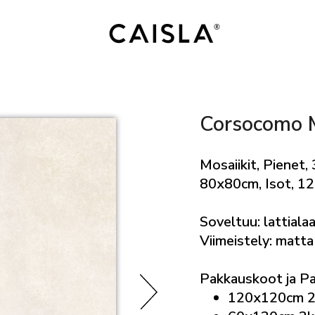
Corsocomo 
Mosaiikit, Pienet
80x80cm, Isot, 
Soveltuu: lattialaa
Viimeistely: matta
Pakkauskoot ja P
120x120cm 2